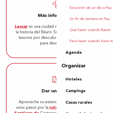
Excursión de un día a Pau
Más información
Un fin de semana en Pau
Lescar
es una ciudad medieval importante en
Qué hacer cuando llueve
la historia del Béarn. Su catedral está llena de
tesoros por descubrir. Tómese su tiempo
Para hacer cuando hace m
para descubrirlos.
Agenda
Organizar
Hoteles
Dar un paseo
Campings
Aproveche su estancia en Lescar para dar
Casas rurales
unos pasos por la
ruta de peregrinación a
Santiago de
Compostela. Lescar y su refugio