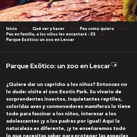
Inicio
Qué ver y hacer
Pau como quiero
Pau en familia, a los niños les encantará – ES
Parque Exótico: un zoo en Lescar
Ajouter
Parque Exótico: un zoo en Lescar
¿Quiere dar un capricho a los niños? Entonces no
lo dude: visite el zoo Exotic Park. Su vivario de
sorprendentes insectos, inquietantes reptiles,
coloridas aves y conmovedores mamíferos lo tiene
todo para fascinar a los niños, interesar a los
adolescentes ¡y a los padres por igual! Aquí la
naturaleza es diferente, ¡y te enseñaremos todo
lo que necesitas saber para proteger las especies