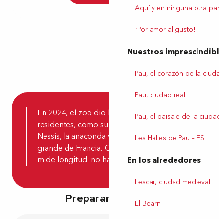
Aquí y en ninguna otra par
¡Por amor al gusto!
Nuestros imprescindib
Pau, el corazón de la ciud
Pau, ciudad real
En 2024, el zoo dio la bienvenida a nuevos
Pau, el paisaje de la ciuda
residentes, como suricatas y, sobre todo, a
Nessis, la anaconda verde hembra más
Les Halles de Pau – ES
grande de Francia. Con 10 kg de peso y 6
m de longitud, no hay que meterse con ella.
En los alrededores
Lescar, ciudad medieval
Preparar su visita
El Bearn