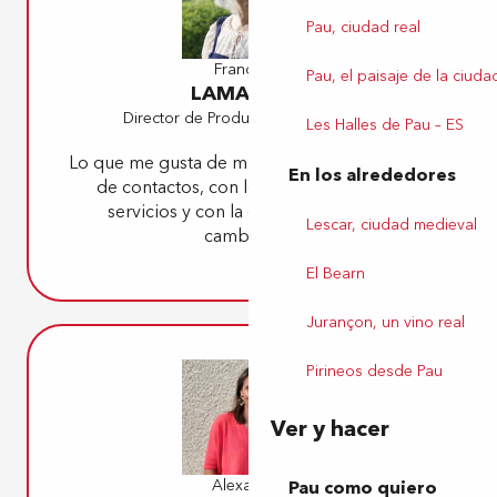
Pau, ciudad real
Françoise
Pau, el paisaje de la ciuda
LAMARQUE
Director de Producción y Marketing
Les Halles de Pau – ES
Lo que me gusta de mi trabajo es la variedad
En los alrededores
de contactos, con los proveedores de
servicios y con la clientela, siempre
Lescar, ciudad medieval
cambiante.
El Bearn
Jurançon, un vino real
Pirineos desde Pau
Ver y hacer
Alexandra
Pau como quiero