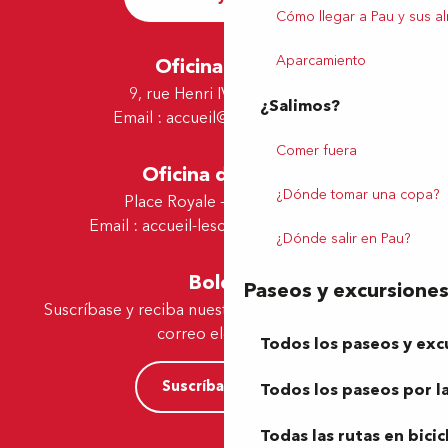
Cómo llegar a Pau y sus a
Aparcamiento
Oficina de Pau
9, rue Henri IV - 64000 Pau
¿Salimos?
Email :
accueil@tourismepau.fr
Comer fuera
Oficina de Lescar
¿Dónde tomar una copa?
Place Royale - 64230 Lescar
Email :
accueil-lescar@tourismepau.fr
¿Dónde salir en Pau?
Boletín
Paseos y excursione
Suscríbase y reciba nuestras ofertas y noticias por
correo electrónico
Todos los paseos y exc
Suscríbase ahora
Todos los paseos por la
Todas las rutas en bicic