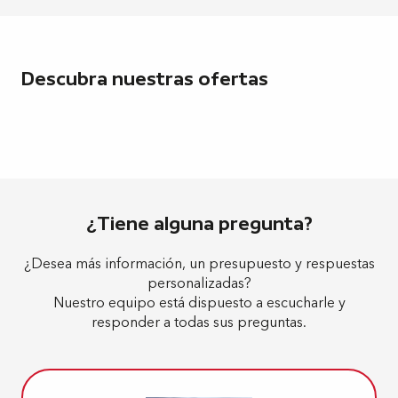
Descubra nuestras ofertas
Nuestras vacaciones para particulares
– ES
Nuestras vacaciones en grupo – ES
Permanece
¿Tiene alguna pregunta?
¿Desea más información, un presupuesto y respuestas
personalizadas?
Nuestro equipo está dispuesto a escucharle y
responder a todas sus preguntas.