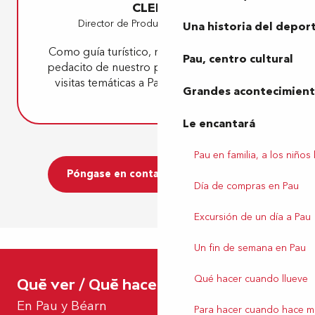
CLERCQ
Director de Producción y Marketing
Una historia del depor
Como guía turístico, me gusta transmitir un
Pau, centro cultural
pedacito de nuestro patrimonio a través de
visitas temáticas a Pau y sus alrededores.
Grandes acontecimiento
Le encantará
Pau en familia, a los niños
Póngase en contacto con nosotros
Día de compras en Pau
Excursión de un día a Pau
Un fin de semana en Pau
Qué hacer cuando llueve
Qué ver / Qué hacer
El Pic du Midi d’Ossau
En Pau y Béarn
Para hacer cuando hace m