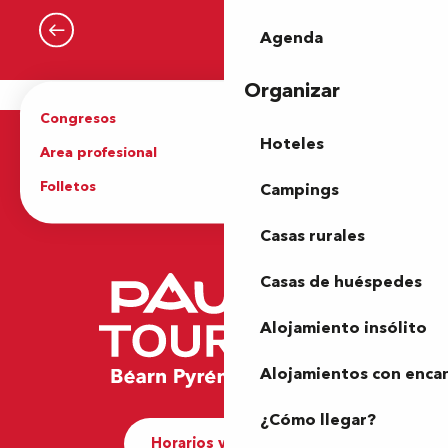
Seguir leyendo
Agenda
Organizar
Congresos
Grupos
Hoteles
Area profesional
Prensa
Folletos
Oficina de Turismo
Campings
Casas rurales
Casas de huéspedes
Alojamiento insólito
Alojamientos con enca
¿Cómo llegar?
Horarios y contacto