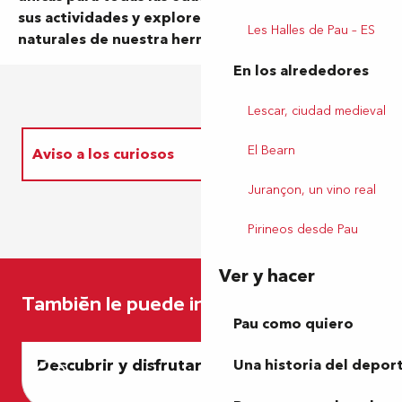
sus actividades y explore las riquezas culturales y
Les Halles de Pau – ES
naturales de nuestra hermosa ciudad.
En los alrededores
Lescar, ciudad medieval
El Bearn
Aviso a los curiosos
Jurançon, un vino real
Tras la puerta de las villas
Pirineos desde Pau
Juegos en familia
Ver y hacer
También le puede interesar
Lo imprescindible
Pau como quiero
Tema
Descubrir y disfrutar del Bearn sin coche
Una historia del depor