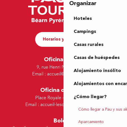
Organizar
Hoteles
Campings
Horarios y contacto
Casas rurales
Casas de huéspedes
Oficina de Pau
9, rue Henri IV - 64000 Pau
Alojamiento insólito
Email :
accueil@tourismepau.fr
Alojamientos con enca
Oficina de Lescar
¿Cómo llegar?
Place Royale - 64230 Lescar
Email :
accueil-lescar@tourismepau.fr
Cómo llegar a Pau y sus a
Boletín
Aparcamiento