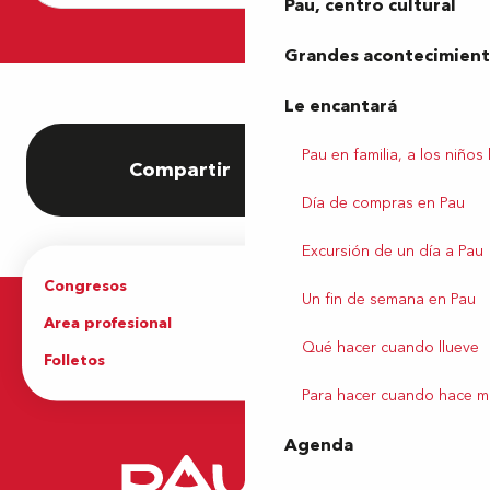
Pau, centro cultural
Visitas nocturnas
Grandes acontecimiento
Le encantará
Pau en familia, a los niños
Compartir
Ajouter aux favori
Día de compras en Pau
Excursión de un día a Pau
Congresos
Grupos
Un fin de semana en Pau
Area profesional
Prensa
Qué hacer cuando llueve
Folletos
Oficina de Turismo
Para hacer cuando hace m
Agenda