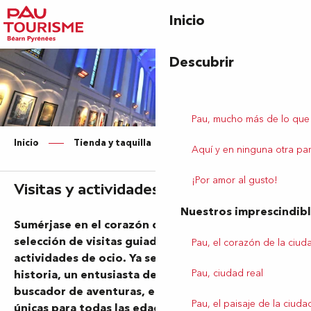
Aller
Inicio
au
contenu
principal
Descubrir
Pau, mucho más de lo que
Inicio
Tienda y taquilla
Visitas y actividades
Aquí y en ninguna otra par
¡Por amor al gusto!
Visitas y actividades
Nuestros imprescindib
Sumérjase en el corazón de Pau con nuestra
selección de visitas guiadas, excursiones y
Pau, el corazón de la ciud
actividades de ocio. Ya sea un aficionado a la
Pau, ciudad real
historia, un entusiasta de la naturaleza o un
buscador de aventuras, encontrará experiencias
Pau, el paisaje de la ciuda
únicas para todas las edades y gustos. Reserve ya