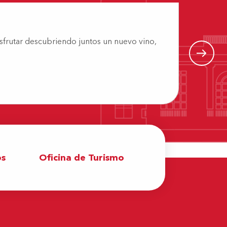
isfrutar descubriendo juntos un nuevo vino,
Disfru
os
Oficina de Turismo