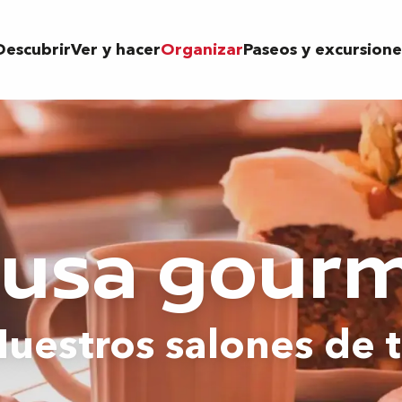
Descubrir
Ver y hacer
Organizar
Paseos y excursione
usa gour
uestros salones de 