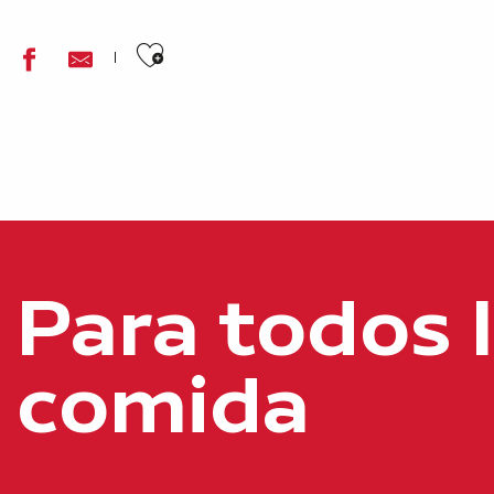
Ajouter aux favoris
Grignote
Lucy's Coffee
Au thé à la menthe
Para todos 
Le Labo
Bis'pro
Le Boulevard des Glaces
comida
South brunch
Blend Wellness Café
Léonidas
Beanz café
Biscuits de Monsieur Laurent - Le Salon