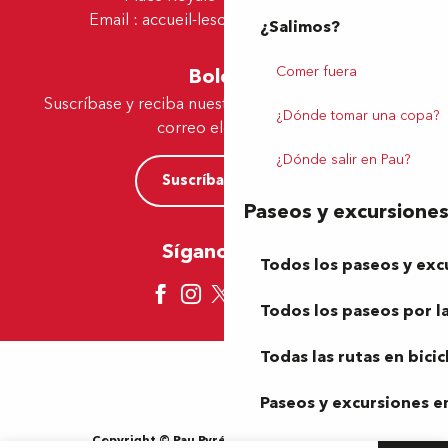
Email :
accueil-lescar@tourismepau.fr
¿Salimos?
Comer fuera
Boletín
Suscríbase y reciba nuestras ofertas y noticias por
¿Dónde tomar una copa?
correo electrónico
¿Dónde salir en Pau?
Suscríbase ahora
Paseos y excursione
Síganos aquí
Todos los paseos y exc
Todos los paseos por la
Todas las rutas en bicic
Paseos y excursiones en
Copyright © Pau Pyrénées Tourisme 2024