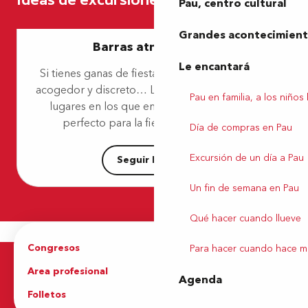
Pau, centro cultural
Brut
Oeno Bar
Grandes acontecimiento
Brasserie Béarnaise
Barras atmosféricas
Les Petites Canailles
Le encantará
La Solera
Si tienes ganas de fiesta y buscas un ambiente
Casa Délicia
acogedor y discreto… Le proponemos algunos
Les Papilles Insolites
Pau en familia, a los niños
lugares en los que encontrará el ambiente
perfecto para la fiesta de sus sueños.
Día de compras en Pau
Excursión de un día a Pau
Seguir leyendo
Un fin de semana en Pau
Qué hacer cuando llueve
Congresos
Grupos
Para hacer cuando hace m
Area profesional
Prensa
Agenda
Folletos
Oficina de Turismo