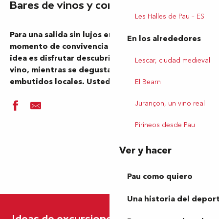
Ajouter aux fa
Bares de vinos y comidas
Les Halles de Pau – ES
Para una salida sin lujos entre amigos, para un
En los alrededores
momento de convivencia sencillo y auténtico. La
idea es disfrutar descubriendo juntos un nuevo
Lescar, ciudad medieval
vino, mientras se degustan tapas o buenos
embutidos locales. Usted elige lo que le gusta…
El Bearn
Jurançon, un vino real
Pirineos desde Pau
Ver y hacer
Durango Café
Pau como quiero
Le Comptoir O Petit Pau
Flow Karaoké- The Lemon Tree
Una historia del depor
La P'tite Guinguette des Sardines
Le W
Ideas de excursiones en Pau