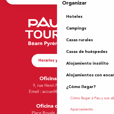
Organizar
Hoteles
Campings
Casas rurales
Casas de huéspedes
Horarios y contacto
Alojamiento insólito
Alojamientos con enca
Oficina de Pau
9, rue Henri IV - 64000 Pau
¿Cómo llegar?
Email :
accueil@tourismepau.fr
Cómo llegar a Pau y sus a
Oficina de Lescar
Aparcamiento
Place Royale - 64230 Lescar