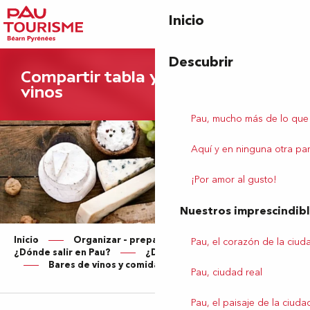
Aller
Inicio
au
contenu
principal
Descubrir
Compartir tabla y probar buenos
vinos
Pau, mucho más de lo que
Aquí y en ninguna otra par
¡Por amor al gusto!
Nuestros imprescindib
Inicio
Organizar – preparar su estancia
Pau, el corazón de la ciud
¿Dónde salir en Pau?
¿Dónde tomar una copa?
Bares de vinos y comidas
Pau, ciudad real
Pau, el paisaje de la ciuda