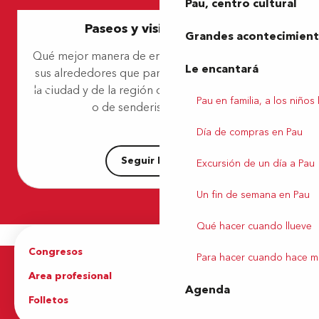
Pau, centro cultural
Guide Epicurieuse, Caroline Barrow
Paseos y visitas guiadas
Pau Canoë-Kayak Club Universitaire
Grandes acontecimiento
Maison pour Tous Léo Lagrange - Loisirs pour tous
Qué mejor manera de entender y descubrir Pau y
Sports Loisirs Outdoor
Le encantará
sus alrededores que partir con un conocedor de
Parc Aquasports - Stade d'Eaux Vives Pau-Pyrénées
la ciudad y de la región de Béarn. Guías turísticos
La Belle Escapade
Pau en familia, a los niños
Agence Bivouac
o de senderismo, sabrán...
Têtes de Pioches
Día de compras en Pau
Seguir leyendo
Excursión de un día a Pau
Un fin de semana en Pau
Qué hacer cuando llueve
Congresos
Grupos
Para hacer cuando hace m
Area profesional
Prensa
Agenda
Folletos
Oficina de Turismo