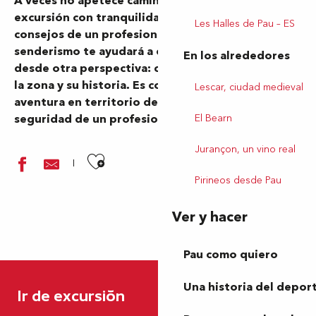
A veces no apetece caminar solo. Para salir de
excursión con tranquilidad, a veces necesitas los
Les Halles de Pau – ES
consejos de un profesional. Un guía de
senderismo te ayudará a descubrir el terreno
En los alrededores
desde otra perspectiva: conoce la fauna, la flora,
la zona y su historia. Es como lanzarse a la
Lescar, ciudad medieval
aventura en territorio desconocido, pero con la
El Bearn
seguridad de un profesional.
Jurançon, un vino real
Ajouter aux favoris
Pirineos desde Pau
Ver y hacer
Pau como quiero
Nouvelle Trace
Bureau des Guides et Accompagnateurs de Pau
Una historia del depor
Ir de excursión
Au delà du Boulevard
Alter Rando