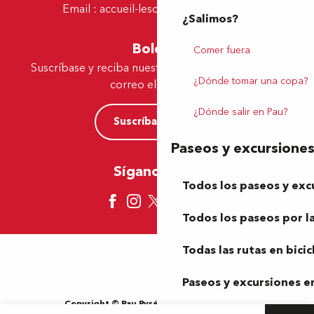
Email :
accueil-lescar@tourismepau.fr
¿Salimos?
Boletín
Comer fuera
Suscríbase y reciba nuestras ofertas y noticias por
¿Dónde tomar una copa?
correo electrónico
¿Dónde salir en Pau?
Suscríbase ahora
Paseos y excursione
Síganos aquí
Todos los paseos y exc
Todos los paseos por la
Todas las rutas en bicic
Paseos y excursiones en
Copyright © Pau Pyrénées Tourisme 2024