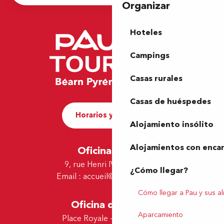
Organizar
Hoteles
Campings
Casas rurales
Casas de huéspedes
Horarios y contacto
Alojamiento insólito
Alojamientos con enca
Oficina de Pau
9, rue Henri IV - 64000 Pau
¿Cómo llegar?
Email :
accueil@tourismepau.fr
Cómo llegar a Pau y sus a
Oficina de Lescar
Aparcamiento
Place Royale - 64230 Lescar