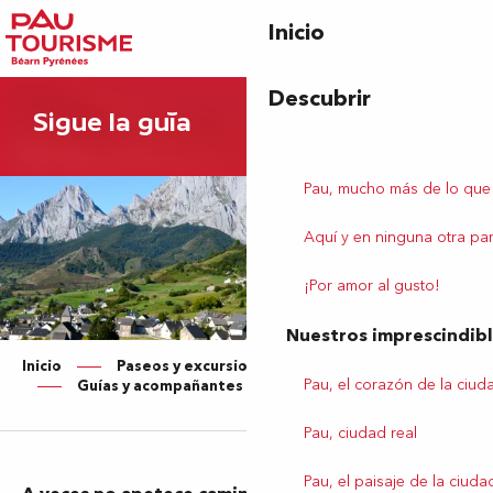
Aller
Inicio
au
contenu
principal
Descubrir
Sigue la guía
Pau, mucho más de lo que
Aquí y en ninguna otra par
¡Por amor al gusto!
Nuestros imprescindib
Inicio
Paseos y excursiones por Pau y sus alrededores
Pau, el corazón de la ciud
Guías y acompañantes
Pau, ciudad real
Pau, el paisaje de la ciuda