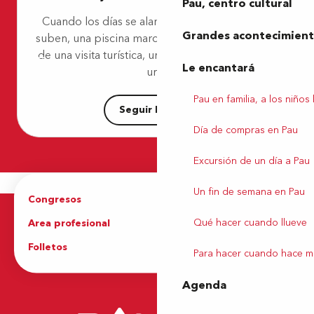
Pau, centro cultural
Meublé l'Ossau Parier
Cuando los días se alargan y las temperaturas
Clos Mirabel - L'appartement du Loft
Grandes acontecimiento
suben, una piscina marca la diferencia. Después
Bératarbide
de una visita turística, una ruta de senderismo o
Meublé Herran
Le encantará
Gîte Les Tilleuls
un...
Gîte Miragou
Pau en familia, a los niños
Seguir leyendo
Día de compras en Pau
Excursión de un día a Pau
Un fin de semana en Pau
Congresos
Grupos
Qué hacer cuando llueve
Area profesional
Prensa
Folletos
Oficina de Turismo
Para hacer cuando hace m
Agenda