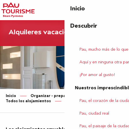
Aller
Inicio
au
contenu
principal
Descubrir
Alquileres vacacionales
Pau, mucho más de lo que
Aquí y en ninguna otra par
¡Por amor al gusto!
Nuestros imprescindib
Inicio
Organizar – preparar su estancia
Pau, el corazón de la ciud
Todos los alojamientos
Alquiler de temporada – ES
Pau, ciudad real
Pau, el paisaje de la ciuda