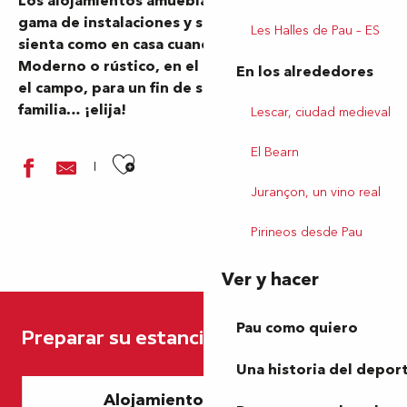
Los alojamientos amueblados ofrecen una amplia
gama de instalaciones y servicios, para que se
Les Halles de Pau – ES
sienta como en casa cuando esté lejos de ella.
Moderno o rústico, en el centro de la ciudad o en
En los alrededores
el campo, para un fin de semana romántico o en
familia… ¡elija!
Lescar, ciudad medieval
El Bearn
Ajouter aux favoris
Jurançon, un vino real
Pirineos desde Pau
Ver y hacer
Gîte La Grange
Gîte Les Glycines
Pau como quiero
Preparar su estancia
Appartement Aspe
Game room
Una historia del depor
Meublé Saussat ladebèse
Alojamientos con piscina
Chez Urdous