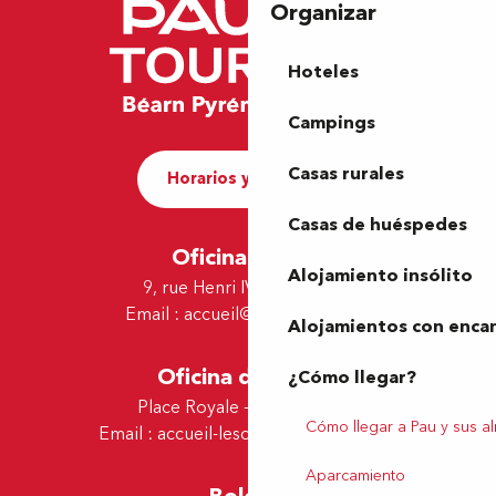
Organizar
Hoteles
Campings
Casas rurales
Horarios y contacto
Casas de huéspedes
Oficina de Pau
Alojamiento insólito
9, rue Henri IV - 64000 Pau
Email :
accueil@tourismepau.fr
Alojamientos con enca
Oficina de Lescar
¿Cómo llegar?
Place Royale - 64230 Lescar
Cómo llegar a Pau y sus a
Email :
accueil-lescar@tourismepau.fr
Aparcamiento